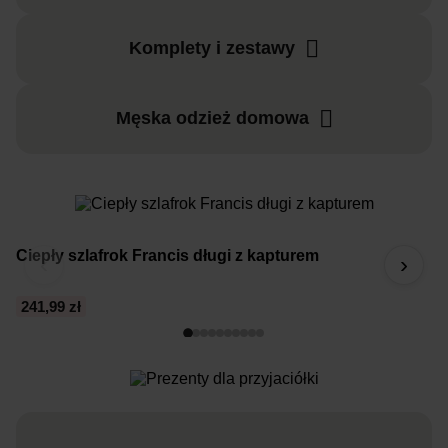
Komplety i zestawy
Męska odzież domowa
Ciepły szlafrok Francis długi z kapturem
5
‹
›
241,99 zł
1