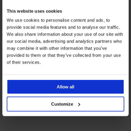
Rodzinna kolekcja świąteczna
Kochasz
piżamy świąteczne
? Nic dziwnego. Na
This website uses cookies
zdjęciach rodzinnych bowiem wyglądają
We use cookies to personalise content and ads, to
wspaniale. Wypróbuj naszą
kolekcję Festive
Lights
. Jest uszyta ze 100% flaneli bawełnianej,
provide social media features and to analyse our traffic.
która świetnie zatrzymuje ciepło. Wprost idealna
We also share information about your use of our site with
opcja na zimowe wieczory.
our social media, advertising and analytics partners who
may combine it with other information that you’ve
provided to them or that they’ve collected from your use
of their services.
Allow all
Maska do spania Festive Lights
12,00 zł
Customize