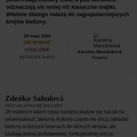
odznaczają się mniej niż klasyczne majtki.
Właśnie dlatego należą do najpopularniejszych
krojów bielizny.
29 maja 2026
JAK WYBRAĆ
O BIELIŹNIE
Karolína Marvánková
ASTRATEX RADZI
Redaktor
Zdeňka Sahulová
SPECJALISTKA OD BIELIZNY
„W ostatnich latach coraz bardziej kładzie się nacisk na
uniwersalność bielizny. Kobiety często nie chcą zakładać
bielizny o różnych fasonach do różnych strojów, ale
szukają jednej podstawowej, funkcjonalnej rzeczy.