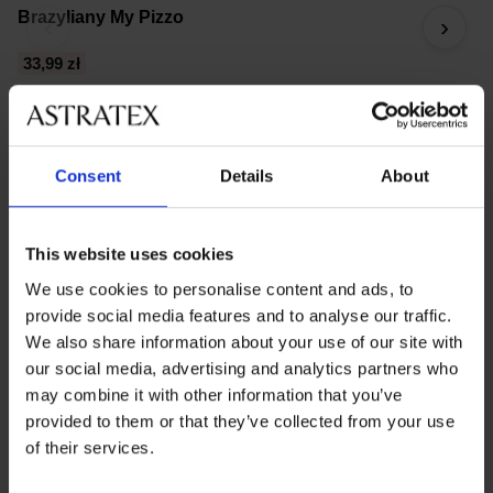
Brazyliany My Pizzo
2
‹
›
33,99 zł
6
Consent
Details
About
Brazyliany koronkowe
Wyglądają lekko, elegancko, a często także bardziej
This website uses cookies
„sexy” bez strat na komforcie. Dzięki elastycznym
We use cookies to personalise content and ads, to
koronkom dobrze dopasowują się do ciała, a także
provide social media features and to analyse our traffic.
przyjemnie się noszą przez cały dzień.
We also share information about your use of our site with
our social media, advertising and analytics partners who
Zobacz
may combine it with other information that you’ve
provided to them or that they’ve collected from your use
of their services.