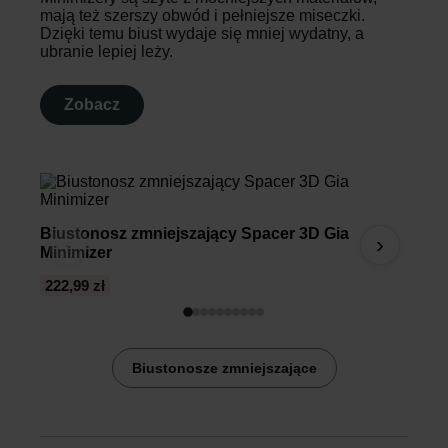
mają też szerszy obwód i pełniejsze miseczki.
Dzięki temu biust wydaje się mniej wydatny, a
ubranie lepiej leży.
Zobacz
Biustonosz zmniejszający Spacer 3D Gia
Bius
‹
›
Minimizer
222,99 zł
185,9
Biustonosze zmniejszające