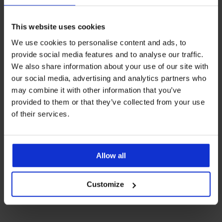
This website uses cookies
Trójkąt
We use cookies to personalise content and ads, to
W przypadku sylwetki typu trójkąt ważne jest, aby
provide social media features and to analyse our traffic.
dekolt był naturalny, jędrny i wyważony względem
bioder. Minimizer powinien raczej dawać podparcie
We also share information about your use of our site with
i modelować. Wybieraj lekkie, nieusztywniane
our social media, advertising and analytics partners who
modele.
may combine it with other information that you’ve
provided to them or that they’ve collected from your use
of their services.
Bius
Biustonosz Triumph Signature Sheer Minimizer
Allow all
‹
›
Flora
220,99 zł
305,9
Customize