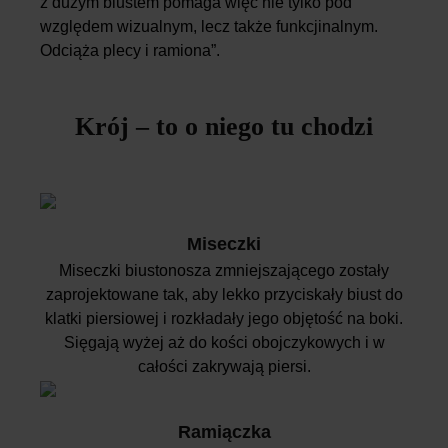
z dużym biustem pomaga więc nie tylko pod
względem wizualnym, lecz także funkcjinalnym.
Odciąża plecy i ramiona”.
Krój – to o niego tu chodzi
Miseczki
Miseczki biustonosza zmniejszającego zostały
zaprojektowane tak, aby lekko przyciskały biust do
klatki piersiowej i rozkładały jego objętość na boki.
Sięgają wyżej aż do kości obojczykowych i w
całości zakrywają piersi.
Ramiączka