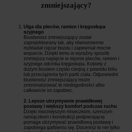
zmniejszający?
Ulga dla pleców, ramion i kręgosłupa
szyjnego
Biustonosz zmniejszający został
zaprojektowany tak, aby równomiernie
rozkładał ciężar biustu i zapewniał mocne
wsparcie. Dzięki temu w wyraźny sposób
zmniejsza napięcie w rejonie pleców, ramion i
szyjnego odcinka kręgosłupa. Kobiety z
dużym biustem często cierpią z powodu bólu
lub przeciążenia tych partii ciała. Odpowiedni
biustonosz zmniejszający może
zminimalizować te niedogodności albo
całkowicie im zapobiec.
2. Lepsze utrzymywnie prawidłowej
postawy i większy komfort podczas ruchu
Dzięki mocniejszym miseczkom, szerszym
ramiączkom i konstrukcji podpierającej
pomaga utrzymywać prawidłową postawę i
zapobiega garbieniu się. Docenisz to nie tylko