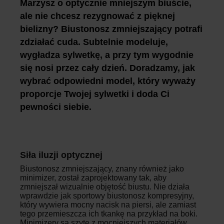
Marzysz o optycznie mniejszym biuście,
ale nie chcesz rezygnować z pięknej
bielizny? Biustonosz zmniejszający potrafi
zdziałać cuda. Subtelnie modeluje,
wygładza sylwetkę, a przy tym wygodnie
się nosi przez cały dzień. Doradzamy, jak
wybrać odpowiedni model, który wyważy
proporcje Twojej sylwetki i doda Ci
pewności siebie.
Siła iluzji optycznej
Biustonosz zmniejszający, znany również jako
minimizer, został zaprojektowany tak, aby
zmniejszał wizualnie objętość biustu. Nie działa
wprawdzie jak sportowy biustonosz kompresyjny,
który wywiera mocny nacisk na piersi, ale zamiast
tego przemieszcza ich tkankę na przykład na boki.
Minimizery są szyte z mocniejszych materiałów,