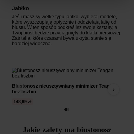
Jabłko
Jeśli masz sylwetkę typu jabłko, wybieraj modele,
które wyszczuplają optycznie i oddzielają talię od
biustu. W ten sposób podkreślisz swoje kształty, a
Twój biust będzie przyciągnięty do klatki piersiowej.
Zaś talia, która czasami bywa ukryta, stanie się
bardziej widoczna.
Biustonosz nieusztywniany minimizer Teagan
Bius
‹
›
bez fiszbin
zmni
148,99 zł
84,00
Jakie zalety ma biustonosz