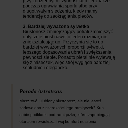
przy codziennych czynnościach, lecz także
podczas uprawiania sportu albo przy
długotrwałym siedzeniu, kiedy mamy
tendencję do zaokrąglania pleców.
3. Bardziej wyważona sylwetka
Biustonosz zmniejszający potrafi zmniejszyć
optycznie biust nawet o jeden rozmiar, nie
zniekształcając go. Przyczynia się to do
bardziej wyważonych proporcji sylwetki,
lepszego dopasowania ubrań i zwiększenia
pewności siebie. Ponadto piersi nie wylewają
się z miseczek, więc strój wygląda bardziej
schludnie i elegancko.
Porada Astratexu:
Masz swój ulubiony biustonosz, ale nie jesteś
zadowolona z szerokości jego ramiączek? Kup
sobie
podkładki pod ramiączka
, które zapobiegają
otarciom i zwiększą Twój komfort noszenia.