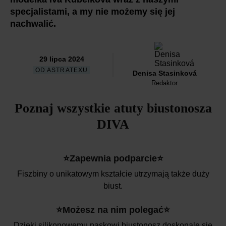
specjalistami, a my nie możemy się jej
nachwalić.
29 lipca 2024
OD ASTRATEXU
Denisa Stasinková
Redaktor
Poznaj wszystkie atuty biustonosza
DIVA
⭐Zapewnia podparcie⭐
Fiszbiny o unikatowym kształcie utrzymają także duży
biust.
⭐Możesz na nim polegać⭐
Dzięki silikonowemu paskowi biustonosz doskonale się