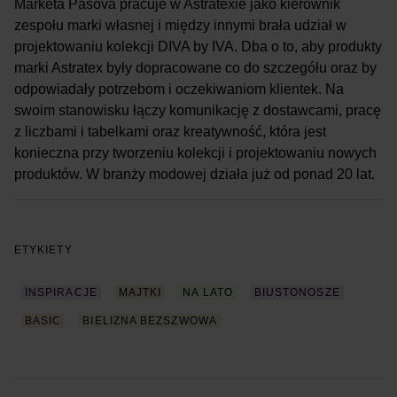
Markéta Pášová pracuje w Astratexie jako kierownik
zespołu marki własnej i między innymi brała udział w
projektowaniu kolekcji DIVA by IVA. Dba o to, aby produkty
marki Astratex były dopracowane co do szczegółu oraz by
odpowiadały potrzebom i oczekiwaniom klientek. Na
swoim stanowisku łączy komunikację z dostawcami, pracę
z liczbami i tabelkami oraz kreatywność, która jest
konieczna przy tworzeniu kolekcji i projektowaniu nowych
produktów. W branży modowej działa już od ponad 20 lat.
ETYKIETY
INSPIRACJE
MAJTKI
NA LATO
BIUSTONOSZE
BASIC
BIELIZNA BEZSZWOWA