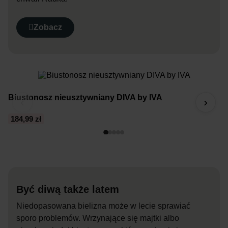
Zobacz
Biustonosz nieusztywniany DIVA by IVA
T
‹
›
184,99 zł
1
Być diwą także latem
Niedopasowana bielizna może w lecie sprawiać
sporo problemów. Wrzynające się majtki albo