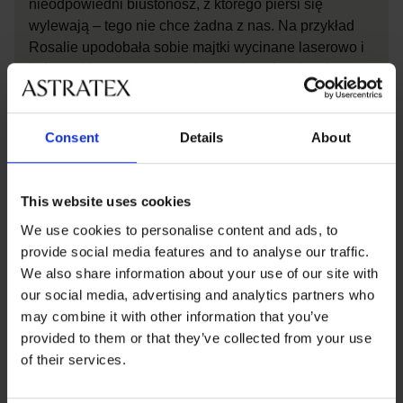
nieodpowiedni biustonosz, z którego piersi się
wylewają – tego nie chce żadna z nas. Na przykład
Rosalie upodobała sobie majtki wycinane laserowo i
kultowy biustonosz z wymiennymi ramiączkami: –
Majtki bardzo szybko stały się moim ulubionym
modelem bielizny do noszenia na co dzień, a to nie
tylko dlatego, że mają krój korzystny dla mojej
Consent
Details
About
sylwetki, nie wrzynają się i są niewidoczne pod
ubraniem, lecz także dzięki materiałowi, który sprawia,
że nie czuję, że mam majtki na sobie.
This website uses cookies
We use cookies to personalise content and ads, to
Zobacz
provide social media features and to analyse our traffic.
We also share information about your use of our site with
our social media, advertising and analytics partners who
may combine it with other information that you’ve
Zachwyt wyrażają też setki naszych
provided to them or that they’ve collected from your use
klientek
of their services.