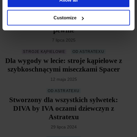
5 stycznia 2026
JAK WYBRAĆ
Customize
Temperatury rosną! Czuj się w lecie
pewnie
7 lipca 2025
STROJE KĄPIELOWE
OD ASTRATEXU
Dla wygody w lecie: stroje kąpielowe z
szybkoschnącymi miseczkami Spacer
12 maja 2025
OD ASTRATEXU
Stworzony dla wszystkich sylwetek:
DIVA by IVA oczami dziewczyn z
Astratexu
29 lipca 2024