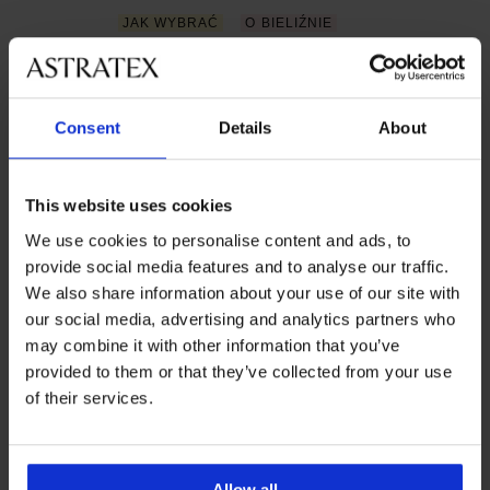
JAK WYBRAĆ
O BIELIŹNIE
Biustonosz do letniej sukienki: jak
wybrać odpowiedni model do każdego
fasonu
Consent
Details
About
12 czerwca 2026
O BIELIŹNIE
OD ASTRATEXU
This website uses cookies
Zaprojektowane w Astratexie:
We use cookies to personalise content and ads, to
Biustonosze i stroje kąpielowe z
provide social media features and to analyse our traffic.
miseczkami Spacer
We also share information about your use of our site with
our social media, advertising and analytics partners who
1 czerwca 2026
may combine it with other information that you’ve
O BIELIŹNIE
OD ASTRATEXU
provided to them or that they’ve collected from your use
Spacer 3D Siluette: Przewiewny,
of their services.
wygładzający biustonosz dla pięknych
kształtów
Allow all